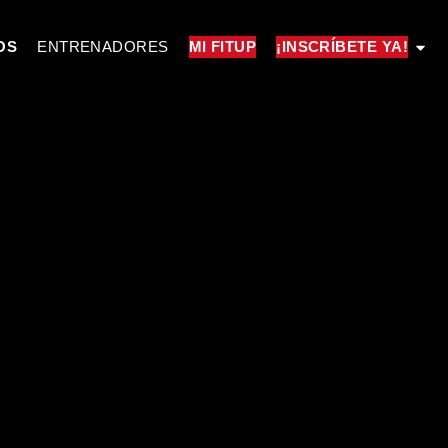
OS
ENTRENADORES
MI FITUP
¡INSCRÍBETE YA!